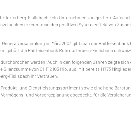
ohrdorferberg-Fislisbach kein Unternehmen von gestern. Aufgesc
 Einzelbanken erkennt man den positiven Synergieeffekt von Zus
r Generalversammlung im März 2003 gibt man der Raiffeisenbank R
ion gehört die Raiffeisenbank Rohrdorferberg-Fislisbach schweiz
s durchbrochen werden. Auch in den folgenden Jahren zeigte sich
ne Bilanzsumme von CHF 2'103 Mio. aus. Mit bereits 11'173 Mitglied
erg-Fislisbach ihr Vertrauen.
s Produkt- und Dienstleistungssortiment sowie eine hohe Beratu
 Vermögens- und Vorsorgeplanung abgedeckt, für die Versicherun