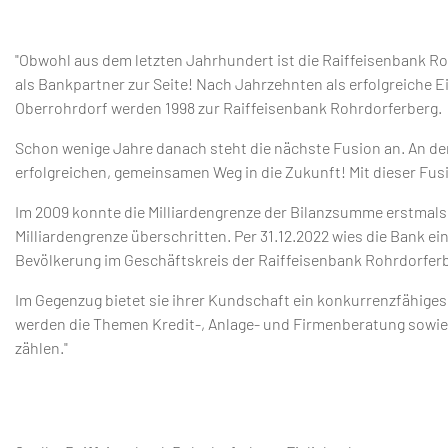
"Obwohl aus dem letzten Jahrhundert ist die Raiffeisenbank R
als Bankpartner zur Seite! Nach Jahrzehnten als erfolgreiche
Oberrohrdorf werden 1998 zur Raiffeisenbank Rohrdorferberg.
Schon wenige Jahre danach steht die nächste Fusion an. An de
erfolgreichen, gemeinsamen Weg in die Zukunft! Mit dieser Fus
Im 2009 konnte die Milliardengrenze der Bilanzsumme erstmal
Milliardengrenze überschritten. Per 31.12.2022 wies die Bank ei
Bevölkerung im Geschäftskreis der Raiffeisenbank Rohrdorferb
Im Gegenzug bietet sie ihrer Kundschaft ein konkurrenzfähige
werden die Themen Kredit-, Anlage- und Firmenberatung sowie
zählen."