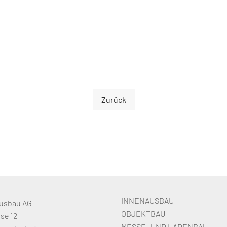
Zurück
INNENAUSBAU
usbau AG

OBJEKTBAU
e 12

MESSE- UND LADENBAU