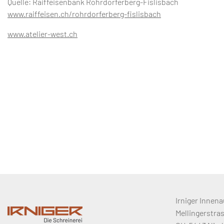
Quelle: Raiffeisenbank Rohrdorferberg-Fislisbach
www.raiffeisen.ch/rohrdorferberg-fislisbach
www.atelier-west.ch
Irniger Innena
Mellingerstrass