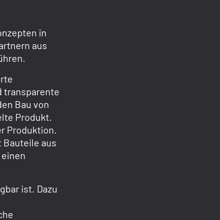
onzepten in
artnern aus
führen.
erte
d transparente
den Bau von
lte Produkt.
r Produktion.
t Bauteile aus
 einen
gbar ist. Dazu
che